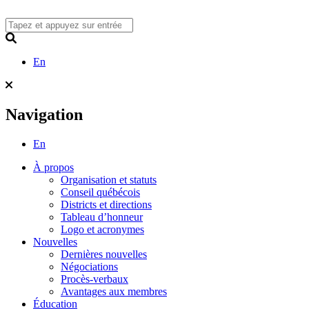
Skip
to
content
Search
En
Navigation
En
À propos
Organisation et statuts
Conseil québécois
Districts et directions
Tableau d’honneur
Logo et acronymes
Nouvelles
Dernières nouvelles
Négociations
Procès-verbaux
Avantages aux membres
Éducation