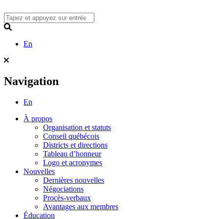
Skip
to
content
Search
En
Navigation
En
À propos
Organisation et statuts
Conseil québécois
Districts et directions
Tableau d’honneur
Logo et acronymes
Nouvelles
Dernières nouvelles
Négociations
Procès-verbaux
Avantages aux membres
Éducation