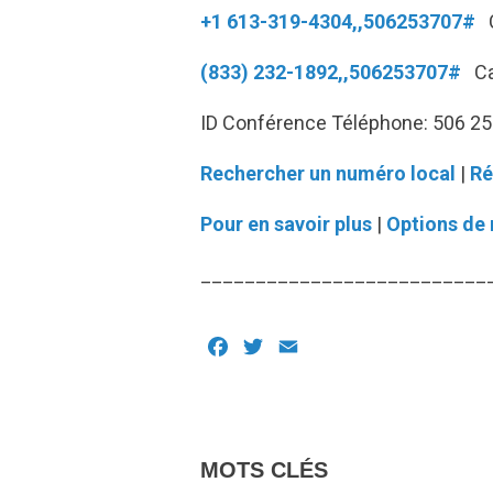
+1 613-319-4304,,506253707#
C
(833) 232-1892,,506253707#
Can
ID Conférence Téléphone: 506 2
Rechercher un numéro local
|
Ré
Pour en savoir plus
|
Options de 
__________________________
Facebook
Twitter
Email
MOTS CLÉS