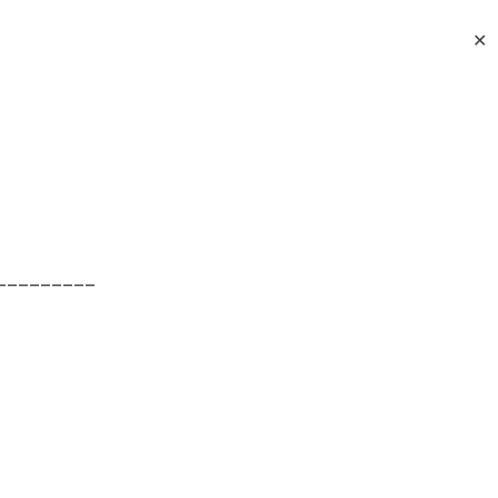
✕
_________