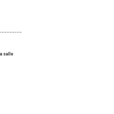
_________
a salle