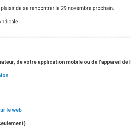
plaisir de se rencontrer le 29 novembre prochain.
yndicale
_____________________________________________
nateur, de votre application mobile ou de l’appareil de l
nion
ur le web
seulement)