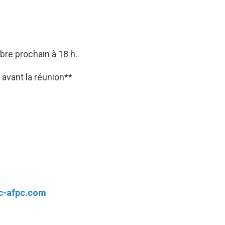
bre prochain à 18 h.
 avant la réunion**
c-afpc.com