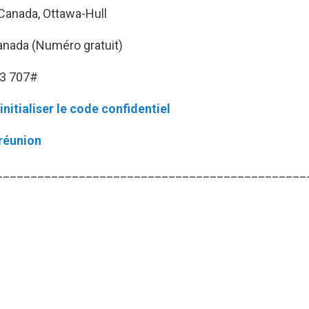
anada, Ottawa-Hull
ada (Numéro gratuit)
53 707#
initialiser le code confidentiel
réunion
_____________________________________________