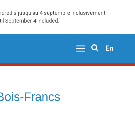
endredis jusqu'au 4 septembre inclusivement.
ntil September 4 included.
En
Search
/Bois-Francs