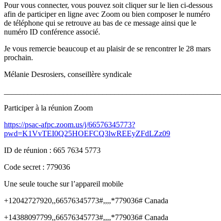
Pour vous connecter, vous pouvez soit cliquer sur le lien ci-dessous
afin de participer en ligne avec Zoom ou bien composer le numéro
de téléphone qui se retrouve au bas de ce message ainsi que le
numéro ID conférence associé.
Je vous remercie beaucoup et au plaisir de se rencontrer le 28 mars
prochain.
Mélanie Desrosiers, conseillère syndicale
_______________________________________________________
Participer à la réunion Zoom
https://psac-afpc.zoom.us/j/66576345773?
pwd=K1VvTEI0Q25HOEFCQ3lwREEyZFdLZz09
ID de réunion : 665 7634 5773
Code secret : 779036
Une seule touche sur l’appareil mobile
+12042727920,,66576345773#,,,,*779036# Canada
+14388097799,,66576345773#,,,,*779036# Canada