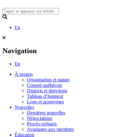
Skip
to
content
Search
En
Navigation
En
À propos
Organisation et statuts
Conseil québécois
Districts et directions
Tableau d’honneur
Logo et acronymes
Nouvelles
Dernières nouvelles
Négociations
Procès-verbaux
Avantages aux membres
Éducation