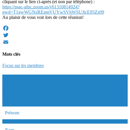
cliquant sur le lien ci-après (et non par téléphone) :
https://psac-afpc.zoom.us/j/61310814924?
pwd=T1gwWGNzREpmVUYwSVhWSUJicE95Zz09
Au plaisir de vous voir lors de cette réunion!
Facebook
Twitter
Email
Mots clés
Focus sur les membres
INSCRIVEZ-VOUS À NOTRE
LISTE D'ENVOI