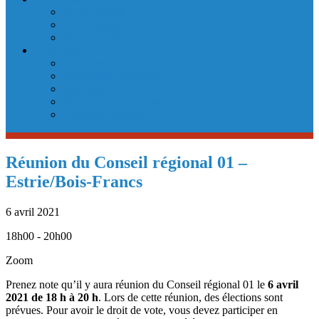
Notre mission
Notre équipe
Boîte à outils
Nous joindre
Contactez-nous
Déclaration volontaire
Syndiquez-vous
Membres du personnel
Boutique en ligne
Réunion du Conseil régional 01 –
Estrie/Bois-Francs
6 avril 2021
18h00 - 20h00
Zoom
Prenez note qu’il y aura réunion du Conseil régional 01 le
6 avril
2021 de 18 h à 20 h
. Lors de cette réunion, des élections sont
prévues. Pour avoir le droit de vote, vous devez participer en