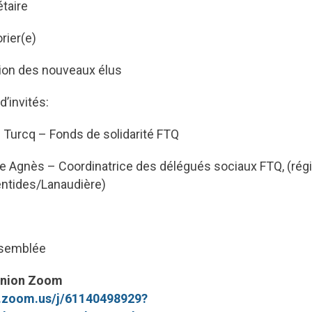
taire
rier(e)
on des nouveaux élus
d’invités:
p Turcq – Fonds de solidarité FTQ
e Agnès – Coordinatrice des délégués sociaux FTQ, (rég
entides/Lanaudière)
ssemblée
éunion Zoom
c.zoom.us/j/61140498929?