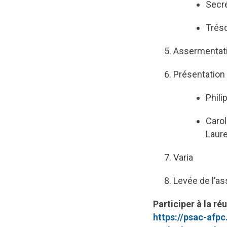
Secré
Tréso
Assermentati
Présentation 
Phili
Carol
Laur
Varia
Levée de l’a
Participer à la r
https://psac-afp