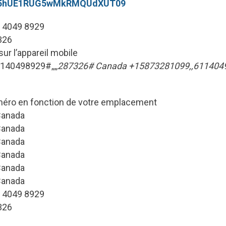
25hUE1RUG5wMkRMQUdXUT09
1 4049 8929
326
ur l’appareil mobile
140498929#,,,,
287326# Canada +15873281099,,61140498
ro en fonction de votre emplacement
Canada
Canada
Canada
Canada
Canada
Canada
1 4049 8929
326