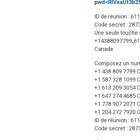
pwd=RlVxaUt3b
ID de réunion : 61
Code secret : 287
Une seule touche s
+14388097799,,61
Canada
Composez un numé
+1 438 809 7799 
+1 587 328 1099 
+1 613 209 3054 
+1 647 374 4685 
+1 778 907 2071 
+1 204 272 7920 
ID de réunion : 61
Code secret : 287