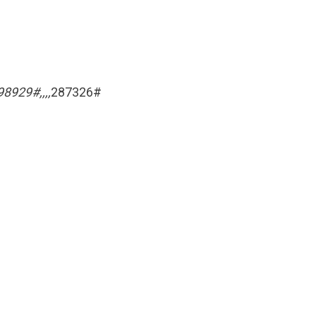
929#,,,,
287326#