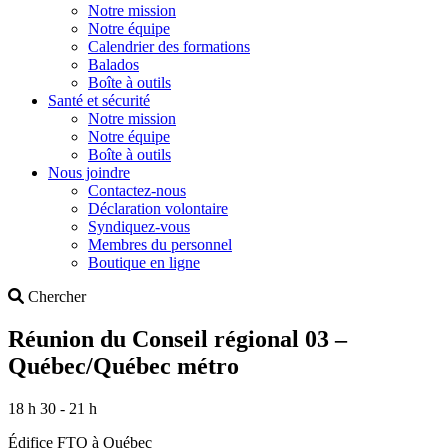
Notre mission
Notre équipe
Calendrier des formations
Balados
Boîte à outils
Santé et sécurité
Notre mission
Notre équipe
Boîte à outils
Nous joindre
Contactez-nous
Déclaration volontaire
Syndiquez-vous
Membres du personnel
Boutique en ligne
Search
Chercher
Réunion du Conseil régional 03 –
Québec/Québec métro
18 h 30 - 21 h
Édifice FTQ à Québec