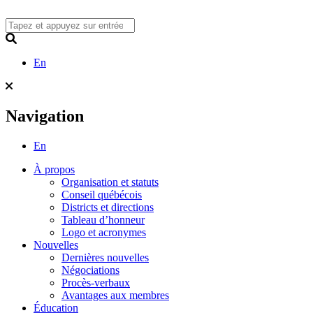
Skip
to
content
Search
En
Navigation
En
À propos
Organisation et statuts
Conseil québécois
Districts et directions
Tableau d’honneur
Logo et acronymes
Nouvelles
Dernières nouvelles
Négociations
Procès-verbaux
Avantages aux membres
Éducation