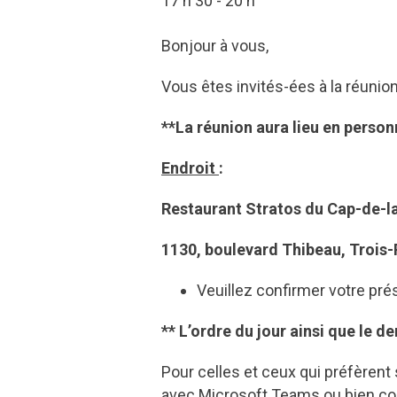
17 h 30 - 20 h
Bonjour à vous,
Vous êtes invités-ées à la réunion 
**La réunion aura lieu en person
Endroit
:
Restaurant Stratos du Cap-de-l
1130, boulevard Thibeau, Trois-
Veuillez confirmer votre pr
** L’ordre du jour ainsi que le 
Pour celles et ceux qui préfèrent 
avec Microsoft Teams ou bien co