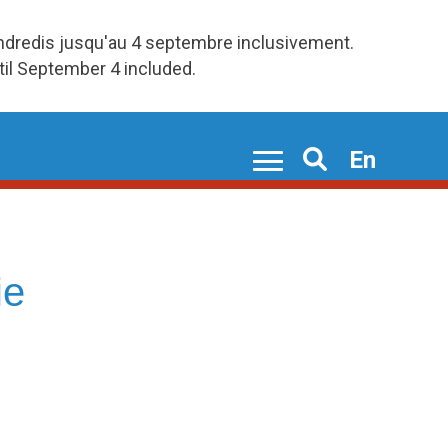
endredis jusqu'au 4 septembre inclusivement.
ntil September 4 included.
En
Search
ie