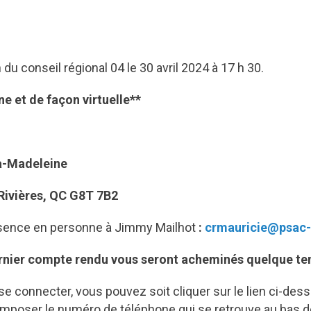
du conseil régional 04 le 30 avril 2024 à 17 h 30.
ne et de façon virtuelle**
a-Madeleine
Rivières, QC G8T 7B2
ésence en personne à Jimmy Mailhot
:
crmauricie@psac
dernier compte rendu
vous seront acheminés quelque tem
se connecter, vous pouvez soit cliquer sur le lien ci-dess
mposer le numéro de téléphone qui se retrouve au bas d