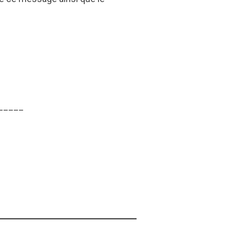
_____