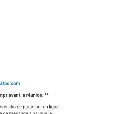
-afpc.com
ps avant la réunion. **
ous afin de participer en ligne
e ce message ainsi que le