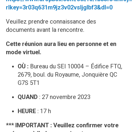
rlkey=3r03q631m9jz3v02vsljglbf3&dl=0
Veuillez prendre connaissance des
documents avant la rencontre.
Cette réunion aura lieu en personne et en
mode virtuel.
OÙ :
Bureau du SEI 10004 – Édifice FTQ,
2679, boul. du Royaume, Jonquière QC
G7S 5T1
QUAND
: 27 novembre 2023
HEURE
: 17 h
*** IMPORTANT : Veuillez confirmer votre