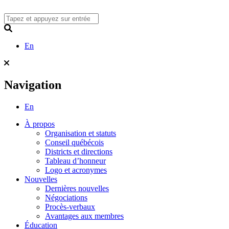
Skip
to
content
Search
En
Navigation
En
À propos
Organisation et statuts
Conseil québécois
Districts et directions
Tableau d’honneur
Logo et acronymes
Nouvelles
Dernières nouvelles
Négociations
Procès-verbaux
Avantages aux membres
Éducation