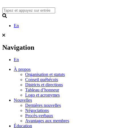
Skip
to
content
Search
En
Navigation
En
À propos
Organisation et statuts
Conseil québécois
Districts et directions
Tableau d’honneur
Logo et acronymes
Nouvelles
Dernières nouvelles
Négociations
Procès-verbaux
Avantages aux membres
Éducation