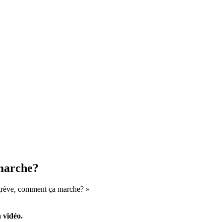
marche?
 grève, comment ça marche? »
a vidéo.