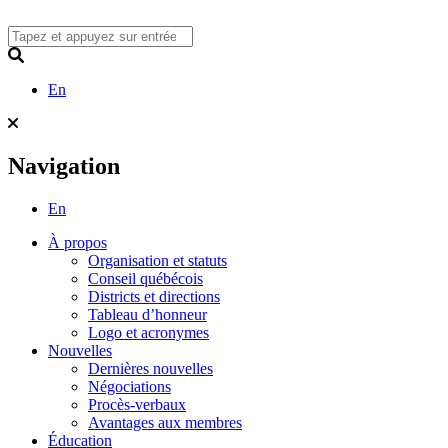
Skip
to
content
Search
En
Navigation
En
À propos
Organisation et statuts
Conseil québécois
Districts et directions
Tableau d’honneur
Logo et acronymes
Nouvelles
Dernières nouvelles
Négociations
Procès-verbaux
Avantages aux membres
Éducation