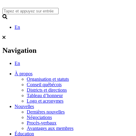
Skip
to
content
Search
En
Navigation
En
À propos
Organisation et statuts
Conseil québécois
Districts et directions
Tableau d’honneur
Logo et acronymes
Nouvelles
Dernières nouvelles
Négociations
Procès-verbaux
Avantages aux membres
Éducation