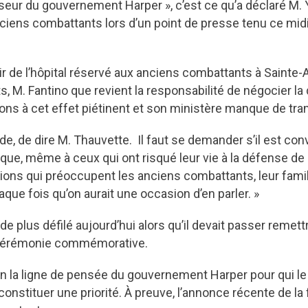
ur du gouvernement Harper », c’est ce qu’a déclaré M. 
ens combattants lors d’un point de presse tenu ce midi 
tir de l’hôpital réservé aux anciens combattants à Sainte
 M. Fantino que revient la responsabilité de négocier la 
ions à cet effet piétinent et son ministère manque de tr
onde, de dire M. Thauvette. Il faut se demander s’il est 
nque, même à ceux qui ont risqué leur vie à la défense de
ions qui préoccupent les anciens combattants, leur famille
que fois qu’on aurait une occasion d’en parler. »
 de plus défilé aujourd’hui alors qu’il devait passer remet
 cérémonie commémorative.
bien la ligne de pensée du gouvernement Harper pour qui l
onstituer une priorité. À preuve, l’annonce récente de l