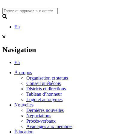
Skip
to
content
Search
En
Navigation
En
À propos
Organisation et statuts
Conseil québécois
Districts et directions
Tableau d’honneur
Logo et acronymes
Nouvelles
Dernières nouvelles
Négociations
Procès-verbaux
Avantages aux membres
Éducation