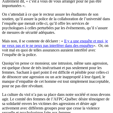
Autrement dit, « c’est à vous de vous arranger pour ne pas être
importunées ».
On s’attendait à ce que le recteur assure les étudiantes de son
soutien, qu’il assure la police de la collaboration de l’université dans
l’enquête que menait celle-ci, qu’il offre les services de
psychologues à celles perturbées par les événements, qu’il s’assure
de mesures de sécurité adéquates.
Mais non, il se contente de déclarer : «
Il y a une enquête et moi, je
ne veux pas et je ne peux pas interférer dans des enquêtes
». Or, on
voit mal en quoi de telles assurances auraient interféré avec
l’enquête de la police.
Quoiqu’en pense ce monsieur, une intrusion, même sans agression,
est quelque chose de très insécurisant et pas seulement pour les
femmes. Sachant à quel point il est difficile et pénible pour celles-ci
de dénoncer une agression ou un acte inapproprié à leur égard, le
manque d’empathie de cet homme est tout simplement inacceptable,
pour ne pas dire révoltant.
La culture du viol n’a pas sa place dans notre société et nous devons
agir. Le comité des femmes de l’AFPC-Québec désire témoigner de
sa solidarité envers les victimes des agressions et désire agir
activement avec différents groupes pour que cesse la violence
sexuelle et psychologique faite aux femmes.