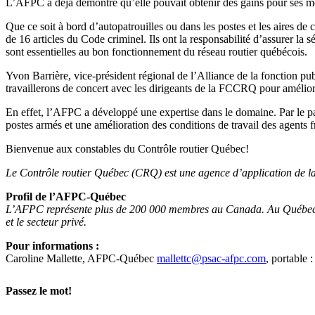
L’AFPC a déjà démontré qu’elle pouvait obtenir des gains pour ses mem
Que ce soit à bord d’autopatrouilles ou dans les postes et les aires d
de 16 articles du Code criminel. Ils ont la responsabilité d’assurer la s
sont essentielles au bon fonctionnement du réseau routier québécois.
Yvon Barrière, vice-président régional de l’Alliance de la fonction pu
travaillerons de concert avec les dirigeants de la FCCRQ pour améliore
En effet, l’AFPC a développé une expertise dans le domaine. Par le pas
postes armés et une amélioration des conditions de travail des agents 
Bienvenue aux constables du Contrôle routier Québec!
Le Contrôle routier Québec (CRQ) est une agence d’application de la 
Profil de l’AFPC-Québec
L’AFPC représente plus de 200 000 membres au Canada. Au Québec, aff
et le secteur privé.
Pour informations :
Caroline Mallette, AFPC-Québec
mallettc@psac-afpc.com
, portable
Passez le mot!