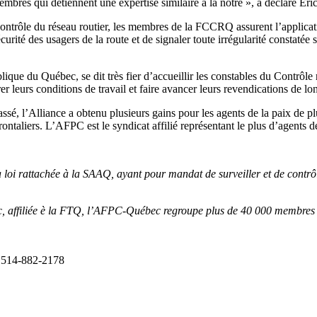
bres qui détiennent une expertise similaire à la nôtre », a déclaré Éri
e contrôle du réseau routier, les membres de la FCCRQ assurent l’applicat
écurité des usagers de la route et de signaler toute irrégularité constatée
blique du Québec, se dit très fier d’accueillir les constables du Contrô
r leurs conditions de travail et faire avancer leurs revendications de lo
sé, l’Alliance a obtenu plusieurs gains pour les agents de la paix de pl
frontaliers. L’AFPC est le syndicat affilié représentant le plus d’agent
loi rattachée à la SAAQ, ayant pour mandat de surveiller et de contrôl
iliée è la FTQ, l’AFPC-Québec regroupe plus de 40 000 membres dans l
 : 514-882-2178