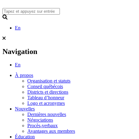
Skip
to
content
Search
En
Navigation
En
À propos
Organisation et statuts
Conseil québécois
Districts et directions
Tableau d’honneur
Logo et acronymes
Nouvelles
Dernières nouvelles
Négociations
Procès-verbaux
Avantages aux membres
Éducation