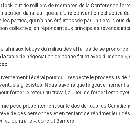
 du lock-out de milliers de membres de la Conférence fer
 son soutien dans leur quête d’une convention collective éq
re les parties, qui n’a pas été imposée par un tiers. Nou
tion collective, en répondant aux principales revendicatio
éral ni aux lobbys du milieu des affaires de se prononcer.
la table de négociation de bonne foi et avec diligence », 
bec.
uvernement fédéral pour qu’il respecte le processus de n
 d’éventuels grévistes. Nous savons que le gouvernement 
ur forcer le retour au travail, au lieu de forcer l’employe
conomie pèse présentement sur le dos de tous les Canadi
 grève de ces personnes et en tentant de réprimer leur dés
n au contraire », conclut Barrière.