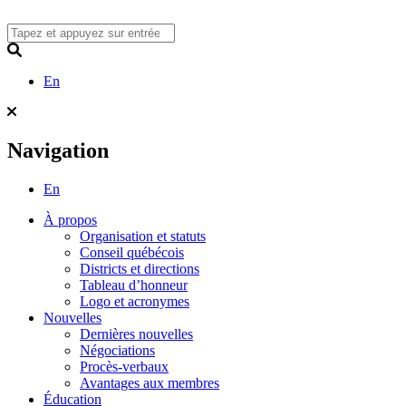
Skip
to
content
Search
En
Navigation
En
À propos
Organisation et statuts
Conseil québécois
Districts et directions
Tableau d’honneur
Logo et acronymes
Nouvelles
Dernières nouvelles
Négociations
Procès-verbaux
Avantages aux membres
Éducation