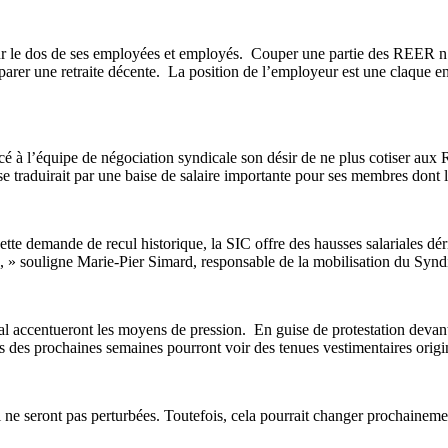
sur le dos de ses employées et employés. Couper une partie des REER n’
préparer une retraite décente. La position de l’employeur est une claque
cé à l’équipe de négociation syndicale son désir de ne plus cotiser a
la se traduirait par une baise de salaire importante pour ses membres don
te demande de recul historique, la SIC offre des hausses salariales dér
ité, » souligne Marie-Pier Simard, responsable de la mobilisation du Sy
accentueront les moyens de pression. En guise de protestation devant 
rs des prochaines semaines pourront voir des tenues vestimentaires origi
 ne seront pas perturbées. Toutefois, cela pourrait changer prochaineme