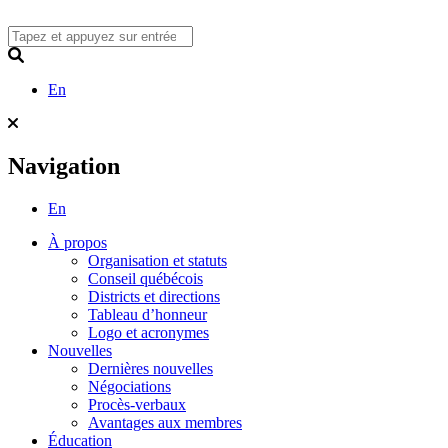
Skip
to
content
Search
En
Navigation
En
À propos
Organisation et statuts
Conseil québécois
Districts et directions
Tableau d’honneur
Logo et acronymes
Nouvelles
Dernières nouvelles
Négociations
Procès-verbaux
Avantages aux membres
Éducation