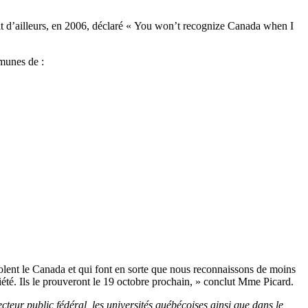
it d’ailleurs, en 2006, déclaré « You won’t recognize Canada when I
munes de :
olent le Canada et qui font en sorte que nous reconnaissons de moins
iété. Ils le prouveront le 19 octobre prochain, » conclut Mme Picard.
r public fédéral, les universités québécoises ainsi que dans le