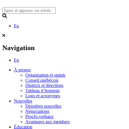
Skip
to
content
Search
En
Navigation
En
À propos
Organisation et statuts
Conseil québécois
Districts et directions
Tableau d’honneur
Logo et acronymes
Nouvelles
Dernières nouvelles
Négociations
Procès-verbaux
Avantages aux membres
Éducation