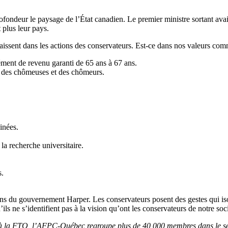
ofondeur le paysage de l’État canadien. Le premier ministre sortant ava
 plus leur pays.
issent dans les actions des conservateurs. Est-ce dans nos valeurs com
lément de revenu garanti de 65 ans à 67 ans.
% des chômeuses et des chômeurs.
inées.
 la recherche universitaire.
s.
ons du gouvernement Harper. Les conservateurs posent des gestes qui is
s ne s’identifient pas à la vision qu’ont les conservateurs de notre soc
la FTQ, l’AFPC-Québec regroupe plus de 40 000 membres dans le secteu