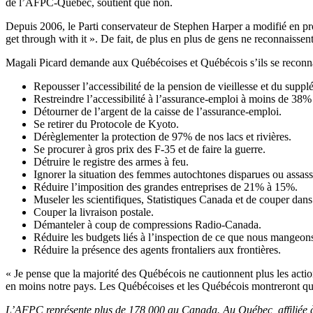
de l’AFPC-Québec, soutient que non.
Depuis 2006, le Parti conservateur de Stephen Harper a modifié en pr
get through with it ». De fait, de plus en plus de gens ne reconnaissent
Magali Picard demande aux Québécoises et Québécois s’ils se reconna
Repousser l’accessibilité de la pension de vieillesse et du supp
Restreindre l’accessibilité à l’assurance-emploi à moins de 38
Détourner de l’argent de la caisse de l’assurance-emploi.
Se retirer du Protocole de Kyoto.
Dérèglementer la protection de 97% de nos lacs et rivières.
Se procurer à gros prix des F-35 et de faire la guerre.
Détruire le registre des armes à feu.
Ignorer la situation des femmes autochtones disparues ou assass
Réduire l’imposition des grandes entreprises de 21% à 15%.
Museler les scientifiques, Statistiques Canada et de couper dans
Couper la livraison postale.
Démanteler à coup de compressions Radio-Canada.
Réduire les budgets liés à l’inspection de ce que nous mangeon
Réduire la présence des agents frontaliers aux frontières.
« Je pense que la majorité des Québécois ne cautionnent plus les acti
en moins notre pays. Les Québécoises et les Québécois montreront qu’il
L’AFPC représente plus de 178 000 au Canada. Au Québec, affiliée à 