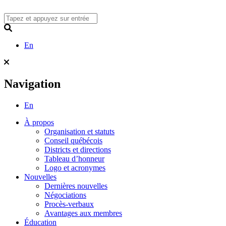
Skip
to
content
Search
En
Navigation
En
À propos
Organisation et statuts
Conseil québécois
Districts et directions
Tableau d’honneur
Logo et acronymes
Nouvelles
Dernières nouvelles
Négociations
Procès-verbaux
Avantages aux membres
Éducation