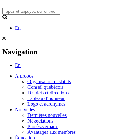
Skip
to
content
Search
En
Navigation
En
À propos
Organisation et statuts
Conseil québécois
Districts et directions
Tableau d’honneur
Logo et acronymes
Nouvelles
Dernières nouvelles
Négociations
Procès-verbaux
Avantages aux membres
Éducation