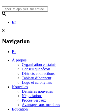
Skip
to
content
Search
En
Navigation
En
À propos
Organisation et statuts
Conseil québécois
Districts et directions
Tableau d’honneur
Logo et acronymes
Nouvelles
Dernières nouvelles
Négociations
Procès-verbaux
Avantages aux membres
Éducation