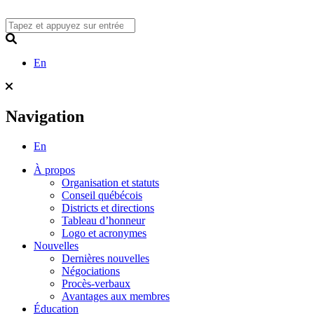
Skip
to
content
Search
En
Navigation
En
À propos
Organisation et statuts
Conseil québécois
Districts et directions
Tableau d’honneur
Logo et acronymes
Nouvelles
Dernières nouvelles
Négociations
Procès-verbaux
Avantages aux membres
Éducation