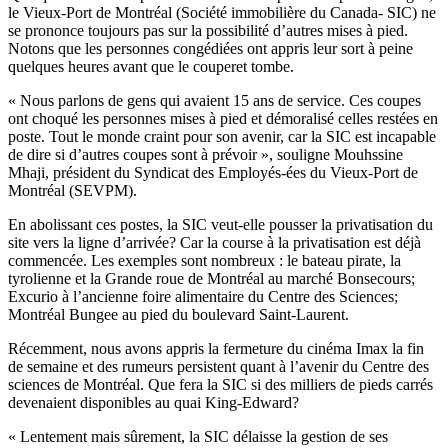
le Vieux-Port de Montréal (Société immobilière du Canada- SIC) ne
se prononce toujours pas sur la possibilité d’autres mises à pied.
Notons que les personnes congédiées ont appris leur sort à peine
quelques heures avant que le couperet tombe.
« Nous parlons de gens qui avaient 15 ans de service. Ces coupes
ont choqué les personnes mises à pied et démoralisé celles restées en
poste. Tout le monde craint pour son avenir, car la SIC est incapable
de dire si d’autres coupes sont à prévoir », souligne Mouhssine
Mhaji, président du Syndicat des Employés-ées du Vieux-Port de
Montréal (SEVPM).
En abolissant ces postes, la SIC veut-elle pousser la privatisation du
site vers la ligne d’arrivée? Car la course à la privatisation est déjà
commencée. Les exemples sont nombreux : le bateau pirate, la
tyrolienne et la Grande roue de Montréal au marché Bonsecours;
Excurio à l’ancienne foire alimentaire du Centre des Sciences;
Montréal Bungee au pied du boulevard Saint-Laurent.
Récemment, nous avons appris la fermeture du cinéma Imax la fin
de semaine et des rumeurs persistent quant à l’avenir du Centre des
sciences de Montréal. Que fera la SIC si des milliers de pieds carrés
devenaient disponibles au quai King-Edward?
« Lentement mais sûrement, la SIC délaisse la gestion de ses