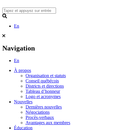
Skip
to
content
Search
En
Navigation
En
À propos
Organisation et statuts
Conseil québécois
Districts et directions
Tableau d’honneur
Logo et acronymes
Nouvelles
Dernières nouvelles
Négociations
Procès-verbaux
Avantages aux membres
Éducation