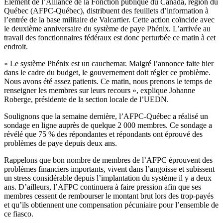
Élément de l’Alliance de la Fonction publique du Canada, région du
Québec (AFPC-Québec), distribuent des feuillets d’information à
l’entrée de la base militaire de Valcartier. Cette action coïncide avec
le deuxième anniversaire du système de paye Phénix. L’arrivée au
travail des fonctionnaires fédéraux est donc perturbée ce matin à cet
endroit.
« Le système Phénix est un cauchemar. Malgré l’annonce faite hier
dans le cadre du budget, le gouvernement doit régler ce problème.
Nous avons été assez patients. Ce matin, nous prenons le temps de
renseigner les membres sur leurs recours », explique Johanne
Roberge, présidente de la section locale de l’UEDN.
Soulignons que la semaine dernière, l’AFPC-Québec a réalisé un
sondage en ligne auprès de quelque 2 000 membres. Ce sondage a
révélé que 75 % des répondantes et répondants ont éprouvé des
problèmes de paye depuis deux ans.
Rappelons que bon nombre de membres de l’AFPC éprouvent des
problèmes financiers importants, vivent dans l’angoisse et subissent
un stress considérable depuis l’implantation du système il y a deux
ans. D’ailleurs, l’AFPC continuera à faire pression afin que ses
membres cessent de rembourser le montant brut lors des trop-payés
et qu’ils obtiennent une compensation pécuniaire pour l’ensemble de
ce fiasco.