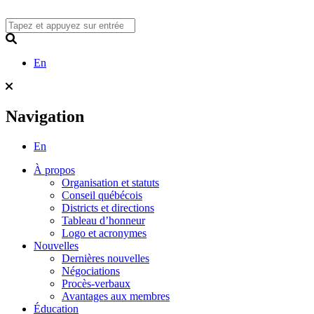
Skip
to
content
Search
En
Navigation
En
À propos
Organisation et statuts
Conseil québécois
Districts et directions
Tableau d’honneur
Logo et acronymes
Nouvelles
Dernières nouvelles
Négociations
Procès-verbaux
Avantages aux membres
Éducation