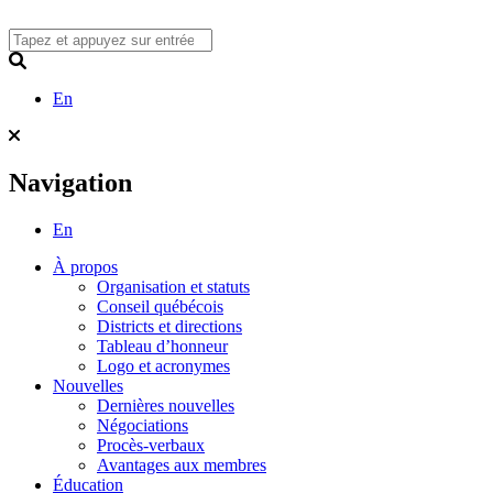
Skip
to
content
Search
En
Navigation
En
À propos
Organisation et statuts
Conseil québécois
Districts et directions
Tableau d’honneur
Logo et acronymes
Nouvelles
Dernières nouvelles
Négociations
Procès-verbaux
Avantages aux membres
Éducation