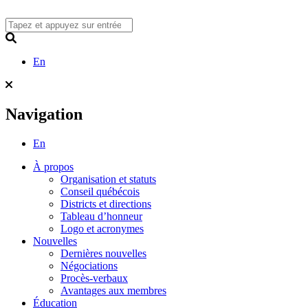
Skip
to
content
Search
En
Navigation
En
À propos
Organisation et statuts
Conseil québécois
Districts et directions
Tableau d’honneur
Logo et acronymes
Nouvelles
Dernières nouvelles
Négociations
Procès-verbaux
Avantages aux membres
Éducation