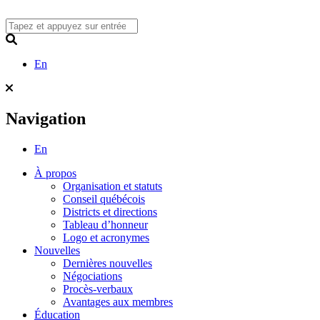
Skip
to
content
Search
En
Navigation
En
À propos
Organisation et statuts
Conseil québécois
Districts et directions
Tableau d’honneur
Logo et acronymes
Nouvelles
Dernières nouvelles
Négociations
Procès-verbaux
Avantages aux membres
Éducation