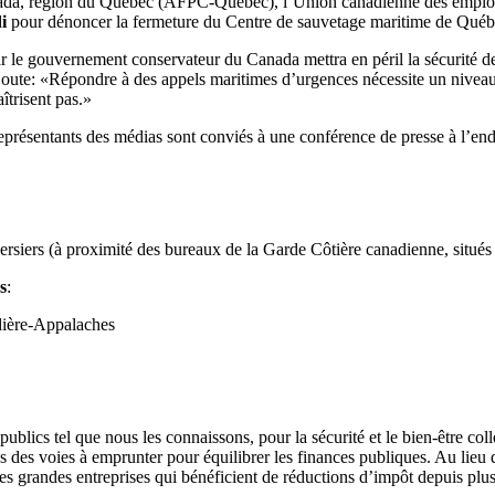
nada, région du Québec (AFPC-Québec), l’Union canadienne des employ
di
pour dénoncer la fermeture du Centre de sauvetage maritime de Québe
r le gouvernement conservateur du Canada mettra en péril la sécurité 
ute: «Répondre à des appels maritimes d’urgences nécessite un niveau t
îtrisent pas.»
 représentants des médias sont conviés à une conférence de presse à l’end
ersiers (à proximité des bureaux de la Garde Côtière canadienne, situ
s
:
dière-Appalaches
lics tel que nous les connaissons, pour la sécurité et le bien-être col
 pas des voies à emprunter pour équilibrer les finances publiques. Au li
 des grandes entreprises qui bénéficient de réductions d’impôt depuis plu