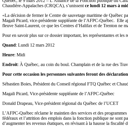
Québec, le 9 mars 2012 – L’Alliance de la Fonction publique du Ca
Chaudière-Appalaches (CRQCA), s’unissent
ce lundi 12 mars à mi
«La décision de fermer le Centre de sauvetage maritime de Québec pa
Magali Picard, vice-présidente suppléante de l’AFPC-Québec. Elle ajo
fleuve Saint-Laurent, ce que les Centres d’Halifax et de Trenton ne ma
Pour en savoir plus sur ce dossier important, les représentantes et les
Quand
: Lundi 12 mars 2012
Heure
: Midi
Endroit
: À Québec, au coin du boul. Champlain et de la rue des Trav
Pour cette occasion les personnes suivantes feront des déclaration
Sébastien Boies, Président du Conseil régional FTQ Québec et Chau
Magali Picard, Vice-présidente suppléante de l’AFPC-Québec
Donald Drapeau, Vice-président régional du Québec de l’UCET
L’AFPC-Québec réclame le maintien des services et des programmes pub
fédéraux et l’attrition des emplois dans la fonction publique ne sont
d’augmenter les revenus étatiques, en révisant à la hausse la fiscalité