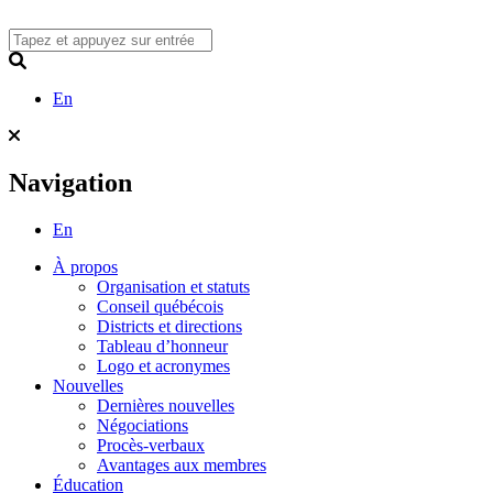
Skip
to
content
Search
En
Navigation
En
À propos
Organisation et statuts
Conseil québécois
Districts et directions
Tableau d’honneur
Logo et acronymes
Nouvelles
Dernières nouvelles
Négociations
Procès-verbaux
Avantages aux membres
Éducation