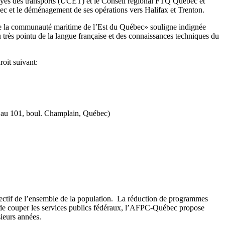
és des transports (UCET) et le Conseil régional FTQ Québec et
c et le déménagement de ses opérations vers Halifax et Trenton.
de la communauté maritime de l’Est du Québec» souligne indignée
rès pointu de la langue française et des connaissances techniques du
roit suivant:
és au 101, boul. Champlain, Québec)
lectif de l’ensemble de la population. La réduction de programmes
eu de couper les services publics fédéraux, l’AFPC-Québec propose
sieurs années.