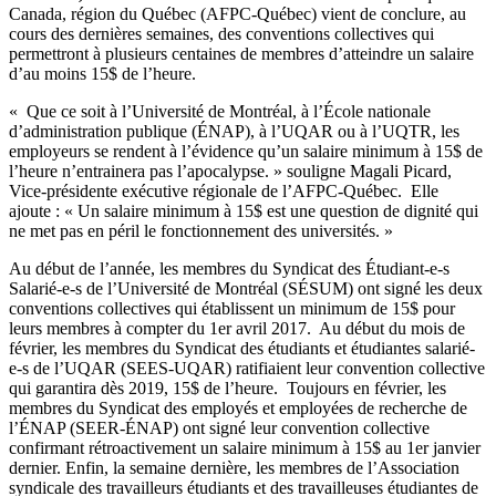
Canada, région du Québec (AFPC-Québec) vient de conclure, au
cours des dernières semaines, des conventions collectives qui
permettront à plusieurs centaines de membres d’atteindre un salaire
d’au moins 15$ de l’heure.
« Que ce soit à l’Université de Montréal, à l’École nationale
d’administration publique (ÉNAP), à l’UQAR ou à l’UQTR, les
employeurs se rendent à l’évidence qu’un salaire minimum à 15$ de
l’heure n’entrainera pas l’apocalypse. » souligne Magali Picard,
Vice-présidente exécutive régionale de l’AFPC-Québec. Elle
ajoute : « Un salaire minimum à 15$ est une question de dignité qui
ne met pas en péril le fonctionnement des universités. »
Au début de l’année, les membres du Syndicat des Étudiant-e-s
Salarié-e-s de l’Université de Montréal (SÉSUM) ont signé les deux
conventions collectives qui établissent un minimum de 15$ pour
leurs membres à compter du 1er avril 2017. Au début du mois de
février, les membres du Syndicat des étudiants et étudiantes salarié-
e-s de l’UQAR (SEES-UQAR) ratifiaient leur convention collective
qui garantira dès 2019, 15$ de l’heure. Toujours en février, les
membres du Syndicat des employés et employées de recherche de
l’ÉNAP (SEER-ÉNAP) ont signé leur convention collective
confirmant rétroactivement un salaire minimum à 15$ au 1er janvier
dernier. Enfin, la semaine dernière, les membres de l’Association
syndicale des travailleurs étudiants et des travailleuses étudiantes de