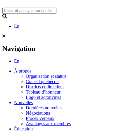
Skip
to
content
Search
En
Navigation
En
À propos
Organisation et statuts
Conseil québécois
Districts et directions
Tableau d’honneur
Logo et acronymes
Nouvelles
Dernières nouvelles
Négociations
Procès-verbaux
Avantages aux membres
Éducation