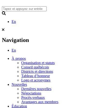
Skip
to
content
Search
En
Navigation
En
À propos
Organisation et statuts
Conseil québécois
Districts et directions
Tableau d’honneur
Logo et acronymes
Nouvelles
Dernières nouvelles
Négociations
Procès-verbaux
Avantages aux membres
Éducation