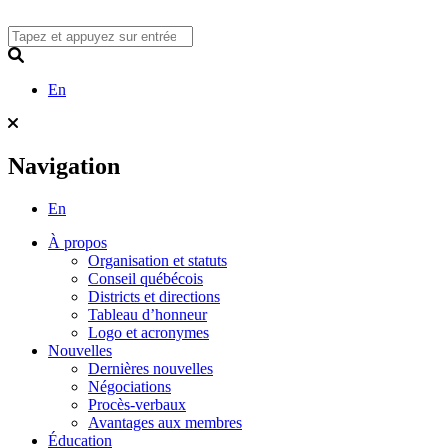
Skip
to
content
Search
En
Navigation
En
À propos
Organisation et statuts
Conseil québécois
Districts et directions
Tableau d’honneur
Logo et acronymes
Nouvelles
Dernières nouvelles
Négociations
Procès-verbaux
Avantages aux membres
Éducation