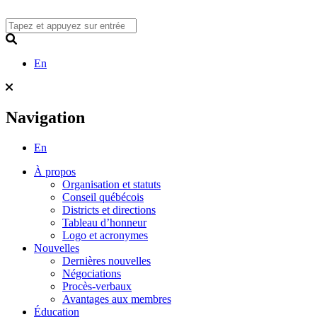
Skip
to
content
Search
En
Navigation
En
À propos
Organisation et statuts
Conseil québécois
Districts et directions
Tableau d’honneur
Logo et acronymes
Nouvelles
Dernières nouvelles
Négociations
Procès-verbaux
Avantages aux membres
Éducation