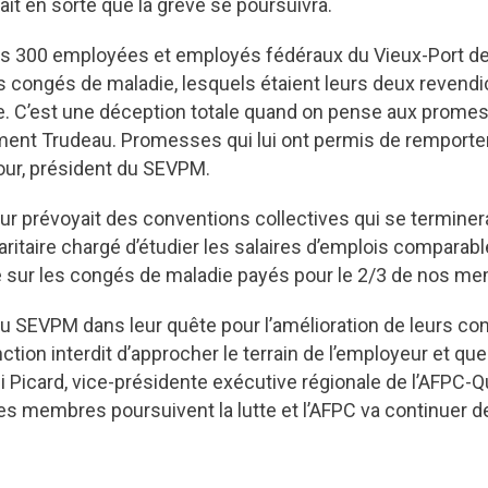
 fait en sorte que la grève se poursuivra.
les 300 employées et employés fédéraux du Vieux-Port de 
 des congés de maladie, lesquels étaient leurs deux revend
. C’est une déception totale quand on pense aux promess
nt Trudeau. Promesses qui lui ont permis de remporter 
our, président du SEVPM.
eur prévoyait des conventions collectives qui se terminera
itaire chargé d’étudier les salaires d’emplois comparabl
tte sur les congés de maladie payés pour le 2/3 de nos 
 SEVPM dans leur quête pour l’amélioration de leurs condit
onction interdit d’approcher le terrain de l’employeur et que
i Picard, vice-présidente exécutive régionale de l’AFPC-Q
s membres poursuivent la lutte et l’AFPC va continuer de 