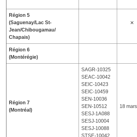
Région 5
(Saguenay/Lac St-
✕
Jean/Chibougamau/
Chapais)
Région 6
(Montérégie)
SAGR-10325
SEAC-10042
SEIC-10423
SEIC-10459
SEN-10036
Région 7
SEN-10512
18 mars
(Montréal)
SESJ-1A088
SESJ-10004
SESJ-10088
STSE-10042