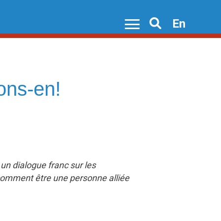
En
Search
ons-en!
n dialogue franc sur les
comment être une personne alliée