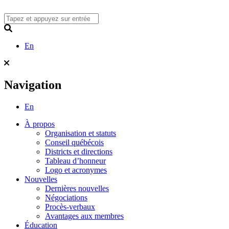
Skip
to
content
Search
En
Navigation
En
À propos
Organisation et statuts
Conseil québécois
Districts et directions
Tableau d’honneur
Logo et acronymes
Nouvelles
Dernières nouvelles
Négociations
Procès-verbaux
Avantages aux membres
Éducation