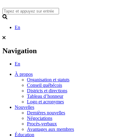
Skip
to
content
Search
En
Navigation
En
À propos
Organisation et statuts
Conseil québécois
Districts et directions
Tableau d’honneur
Logo et acronymes
Nouvelles
Dernières nouvelles
Négociations
Procès-verbaux
Avantages aux membres
Éducation