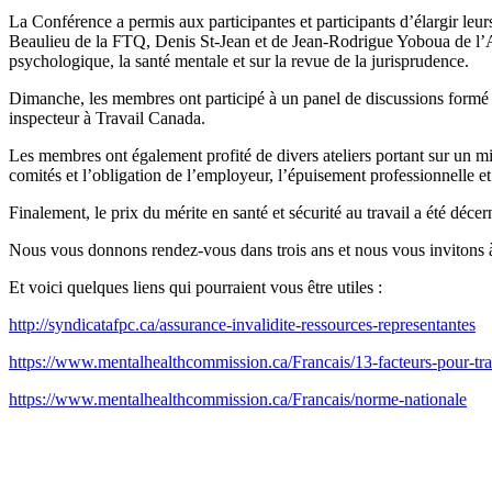
La Conférence a permis aux participantes et participants d’élargir leur
Beaulieu de la FTQ, Denis St-Jean et de Jean-Rodrigue Yoboua de l’A
psychologique, la santé mentale et sur la revue de la jurisprudence.
Dimanche, les membres ont participé à un panel de discussions formé de
inspecteur à Travail Canada.
Les membres ont également profité de divers ateliers portant sur un mi
comités et l’obligation de l’employeur, l’épuisement professionnelle et
Finalement, le prix du mérite en santé et sécurité au travail a été déce
Nous vous donnons rendez-vous dans trois ans et nous vous invitons 
Et voici quelques liens qui pourraient vous être utiles :
http://syndicatafpc.ca/assurance-invalidite-ressources-representantes
https://www.mentalhealthcommission.ca/Francais/13-facteurs-pour-trai
https://www.mentalhealthcommission.ca/Francais/norme-nationale