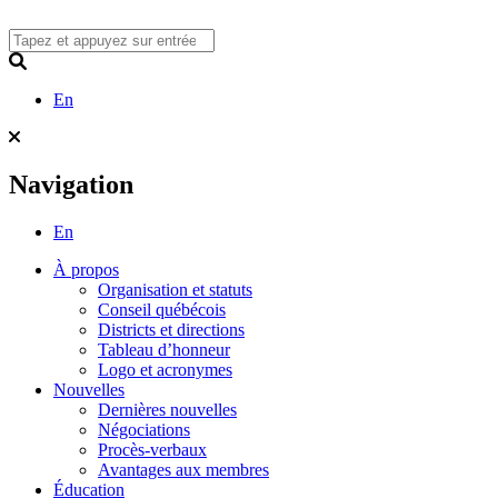
Skip
to
content
Search
En
Navigation
En
À propos
Organisation et statuts
Conseil québécois
Districts et directions
Tableau d’honneur
Logo et acronymes
Nouvelles
Dernières nouvelles
Négociations
Procès-verbaux
Avantages aux membres
Éducation