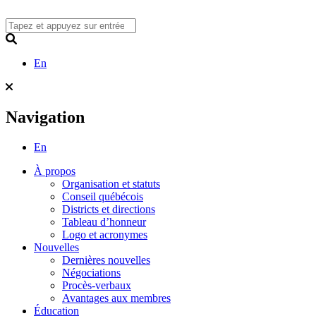
Skip
to
content
Search
En
Navigation
En
À propos
Organisation et statuts
Conseil québécois
Districts et directions
Tableau d’honneur
Logo et acronymes
Nouvelles
Dernières nouvelles
Négociations
Procès-verbaux
Avantages aux membres
Éducation