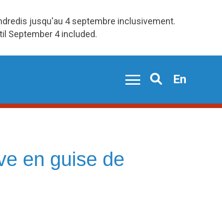
endredis jusqu'au 4 septembre inclusivement.
ntil September 4 included.
En
Search
ve en guise de