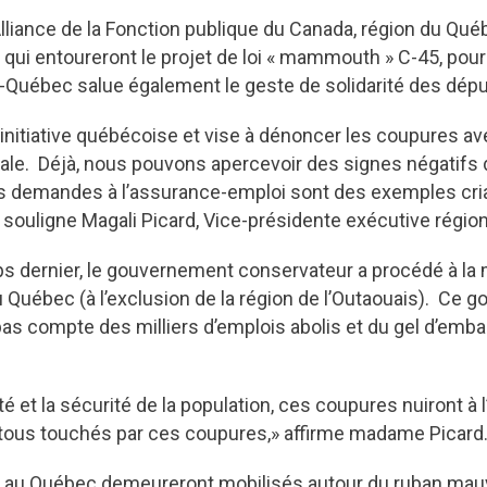
Alliance de la Fonction publique du Canada, région du Qu
s qui entoureront le projet de loi « mammouth » C-45, pou
uébec salue également le geste de solidarité des dépu
initiative québécoise et vise à dénoncer les coupures av
rale. Déjà, nous pouvons apercevoir des signes négatifs 
 des demandes à l’assurance-emploi sont des exemples c
souligne Magali Picard, Vice-présidente exécutive régio
s dernier, le gouvernement conservateur a procédé à la 
Québec (à l’exclusion de la région de l’Outaouais). Ce go
pas compte des milliers d’emplois abolis et du gel d’emba
té et la sécurité de la population, ces coupures nuiront à
ous touchés par ces coupures,» affirme madame Picard
PC au Québec demeureront mobilisés autour du ruban ma