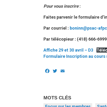
Pour vous inscrire
:
Faites parvenir le formulaire d’i
Par courriel :
boninn
@psac-afp
Par télécopieur : (418) 666-6999
Affiche 29 et 30 avril – D3
Télé
Formulaire Inscription au cours 
Facebook
Twitter
Email
MOTS CLÉS
Focus sur les membres
Santé