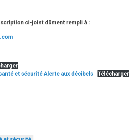
nscription ci-joint dûment rempli à :
c.com
charger
santé et sécurité Alerte aux décibels
Télécharger
 et sécurité