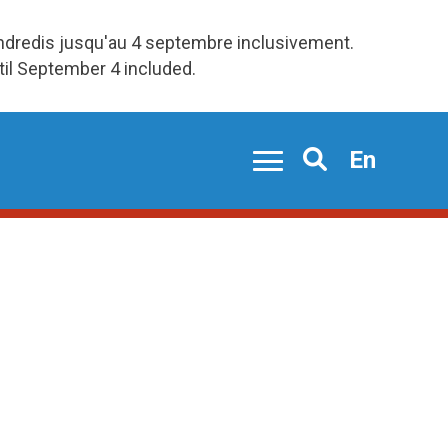
endredis jusqu'au 4 septembre inclusivement.
ntil September 4 included.
En
Search