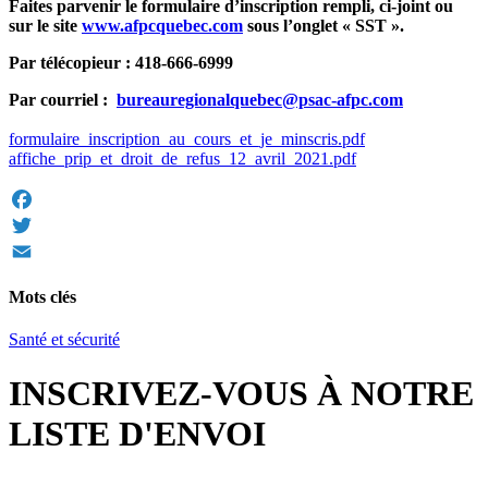
Faites parvenir le formulaire d’inscription rempli, ci-joint ou
sur le site
www.afpcquebec.com
sous l’onglet « SST ».
Par télécopieur : 418-666-6999
Par courriel :
bureauregionalquebec@psac-afpc.com
formulaire_inscription_au_cours_et_je_minscris.pdf
affiche_prip_et_droit_de_refus_12_avril_2021.pdf
Facebook
Twitter
Email
Mots clés
Santé et sécurité
INSCRIVEZ-VOUS À NOTRE
LISTE D'ENVOI