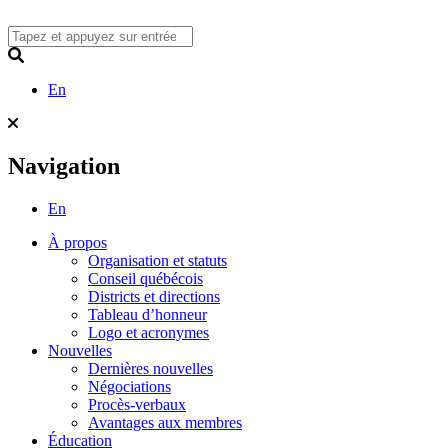
Skip
to
content
Search
En
Navigation
En
À propos
Organisation et statuts
Conseil québécois
Districts et directions
Tableau d’honneur
Logo et acronymes
Nouvelles
Dernières nouvelles
Négociations
Procès-verbaux
Avantages aux membres
Éducation