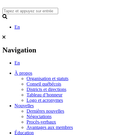
Skip
to
content
Search
En
Navigation
En
À propos
Organisation et statuts
Conseil québécois
Districts et directions
Tableau d’honneur
Logo et acronymes
Nouvelles
Dernières nouvelles
Négociations
Procès-verbaux
Avantages aux membres
Éducation