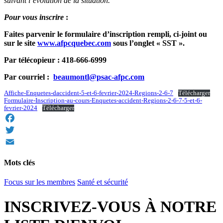
suivant l’évolution de la situation.
Pour vous inscrire
:
Faites parvenir le formulaire d’inscription rempli, ci-joint ou
sur le site
www.afpcquebec.com
sous l’onglet « SST ».
Par télécopieur : 418-666-6999
Par courriel :
beaumontl@psac-afpc.com
Affiche-Enquetes-daccident-5-et-6-fevrier-2024-Regions-2-6-7
Télécharger
Formulaire-Inscription-au-cours-Enquetes-accident-Regions-2-6-7-5-et-6-
fevrier-2024
Télécharger
Facebook
Twitter
Email
Mots clés
Focus sur les membres
Santé et sécurité
INSCRIVEZ-VOUS À NOTRE