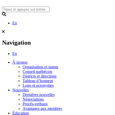
Skip
to
content
Search
En
Navigation
En
À propos
Organisation et statuts
Conseil québécois
Districts et directions
Tableau d’honneur
Logo et acronymes
Nouvelles
Dernières nouvelles
Négociations
Procès-verbaux
Avantages aux membres
Éducation