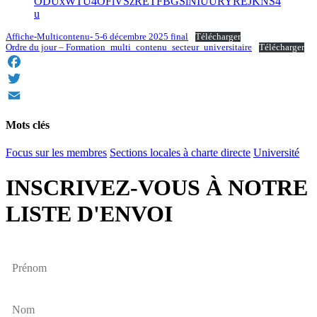
ODUxWTU4OFlVSzRETFBGSlNIUURYREJKNS4
u
Affiche-Multicontenu- 5-6 décembre 2025 final
Télécharger
Ordre du jour – Formation_multi_contenu_secteur_universitaire
Télécharger
Facebook
Twitter
Email
Mots clés
Focus sur les membres
Sections locales à charte directe
Université
INSCRIVEZ-VOUS À NOTRE
LISTE D'ENVOI