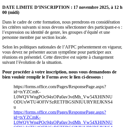
DATE LIMITE D’INSCRIPTION : 17 novembre 2025, à 12 h
00 (midi)
Dans le cadre de cette formation, nous prendrons en considération
les critères suivants si nous devons sélectionner des participant-e-s :
l’expression ou identité de genre, les groupes d’équité et une
personne membre par section locale.
Selon les politiques nationales de l’AFPC présentement en vigueur,
vous devez ne présenter aucun symptôme pour participer aux
réunions en présentiel. Cette directive est sujette à changement
suivant l’évolution de la situation.
Pour procéder à votre inscription, nous vous demandons de
bien vouloir remplir le Forms avec le lien ci-dessous :
https://forms.office.com/Pages/ResponsePage.aspx?
id=txYZCmK-
L0WQVWngPOc94xOPa0av3vdMh_Vw54XHlNNU
ODUxWTU4OFlVSzRETFBGSlNIUURYREJKNS4
u
https://forms.office.com/Pages/ResponsePage.aspx?
id=txYZCmK-
L0WQVWngPOc94xOPa0av3vdMh_Vw54XHlNNU