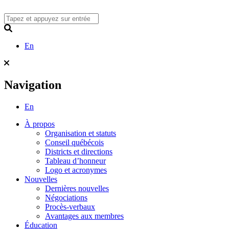
Skip
to
content
Search
En
Navigation
En
À propos
Organisation et statuts
Conseil québécois
Districts et directions
Tableau d’honneur
Logo et acronymes
Nouvelles
Dernières nouvelles
Négociations
Procès-verbaux
Avantages aux membres
Éducation