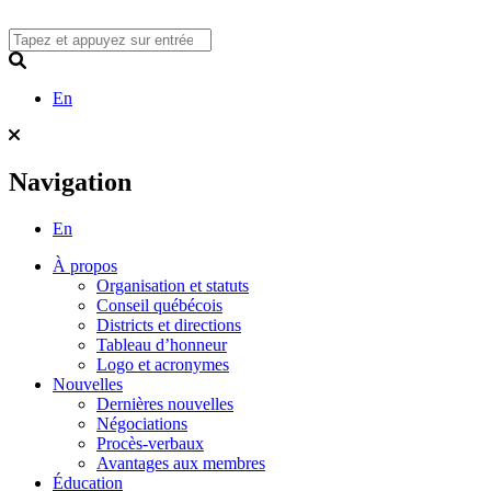
Skip
to
content
Search
En
Navigation
En
À propos
Organisation et statuts
Conseil québécois
Districts et directions
Tableau d’honneur
Logo et acronymes
Nouvelles
Dernières nouvelles
Négociations
Procès-verbaux
Avantages aux membres
Éducation