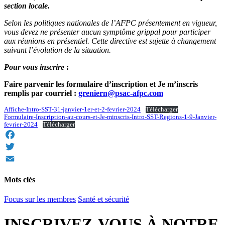
section locale.
Selon les politiques nationales de l’AFPC présentement en vigueur,
vous devez ne présenter aucun symptôme grippal pour participer
aux réunions en présentiel. Cette directive est sujette à changement
suivant l’évolution de la situation.
Pour vous inscrire
:
Faire parvenir les formulaire d’inscription et Je m’inscris
remplis par courriel :
greniern
@psac-afpc.com
Affiche-Intro-SST-31-janvier-1er-et-2-fevrier-2024
Télécharger
Formulaire-Inscription-au-cours-et-Je-minscris-Intro-SST-Regions-1-9-Janvier-
fevrier-2024
Télécharger
Facebook
Twitter
Email
Mots clés
Focus sur les membres
Santé et sécurité
INSCRIVEZ-VOUS À NOTRE