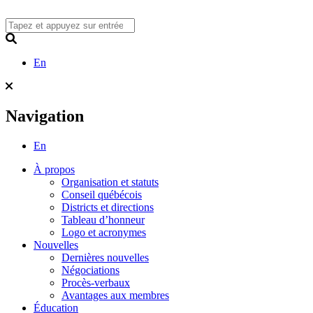
Skip
to
content
Search
En
Navigation
En
À propos
Organisation et statuts
Conseil québécois
Districts et directions
Tableau d’honneur
Logo et acronymes
Nouvelles
Dernières nouvelles
Négociations
Procès-verbaux
Avantages aux membres
Éducation