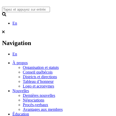
Skip
to
content
Search
En
Navigation
En
À propos
Organisation et statuts
Conseil québécois
Districts et directions
Tableau d’honneur
Logo et acronymes
Nouvelles
Dernières nouvelles
Négociations
Procès-verbaux
Avantages aux membres
Éducation